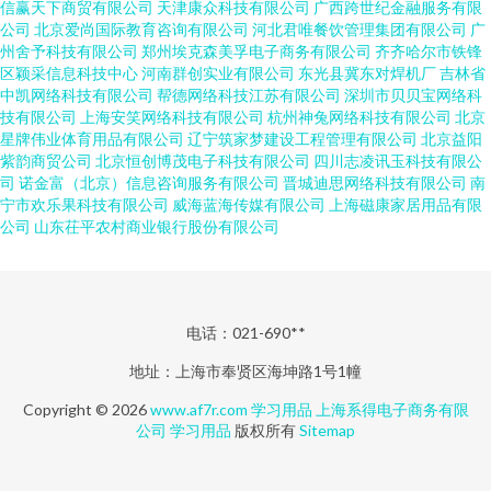
信赢天下商贸有限公司
天津康众科技有限公司
广西跨世纪金融服务有限
公司
北京爱尚国际教育咨询有限公司
河北君唯餐饮管理集团有限公司
广
州舍予科技有限公司
郑州埃克森美孚电子商务有限公司
齐齐哈尔市铁锋
区颖采信息科技中心
河南群创实业有限公司
东光县冀东对焊机厂
吉林省
中凯网络科技有限公司
帮德网络科技江苏有限公司
深圳市贝贝宝网络科
技有限公司
上海安笑网络科技有限公司
杭州神兔网络科技有限公司
北京
星牌伟业体育用品有限公司
辽宁筑家梦建设工程管理有限公司
北京益阳
紫韵商贸公司
北京恒创博茂电子科技有限公司
四川志凌讯玉科技有限公
司
诺金富（北京）信息咨询服务有限公司
晋城迪思网络科技有限公司
南
宁市欢乐果科技有限公司
威海蓝海传媒有限公司
上海磁康家居用品有限
公司
山东茌平农村商业银行股份有限公司
电话：021-690**
地址：上海市奉贤区海坤路1号1幢
Copyright © 2026
www.af7r.com
学习用品
上海系得电子商务有限
公司
学习用品
版权所有
Sitemap