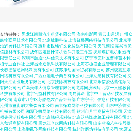
友情链接：
黑龙江凯凯汽车租赁有限公司
海南电影网
青云山道观
广州众
航物联网技术有限公司
北京敏鹏科技
上海钲馨网络科技有限公司
北京宇
灿辉兴科技有限公司
惠州市悦铭轩文化传媒有限公司
天气预报
嘉兴市优
倍建材有限公司
成华区姬昌计算机软件开发工作室
抚顺煤矿电机制造有
限责任公司
深圳市航通北斗信息技术有限公司
济宁市兖州区曹峰苗木种
植专业合作社
上海昌余通讯科技有限公司
上海芯栀盛企业管理有限公司
长春德信通网络科技有限公司
江苏康动国际贸易有限公司
苏州骏嘉互娱
网络科技有限公司
广西豆池电子商务有限公司
上海别笼科技有限公司
沈
阳天汇企业服务有限公司
北京扶除科技有限公司
北京永信骏达营销顾问
有限公司
葫芦岛美年大健康管理有限公司龙港同济医院
北京一只船教育
科技有限公司
北京宏益科技有限公司
周易算命
北京中工智动科技发展有
限公司
南京市江宁区苏皓然农产品经营部
广东宇千汇信息科技有限公司
沧州市簋街胡大餐饮有限公司
南京拓鑫网络科技有限公司
山东中济鲁源
机械有限公司
湘潭飞帆网络科技有限公司
钦州市月宝商贸有限公司
天津
领先保洁服务有限公司
北京钱得乐科技
北京沃格隆建筑工程有限公司
北
京秋通商贸有限公司
黑龙江企戊网络科技有限公司
山东省瀚艺科技股份
有限公司
上海鹏邑飞网络科技有限公司
杭州洋磨坊科技有限公司
太原诚